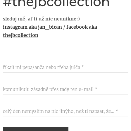
#thejbcollection
sleduj mě, ať ti už nic neunikne:)
instagram aka jan_bican
/
facebook aka
thejbcollection
říkají mi pepa/anča nebo třeba julča
komunikuju zásadně přes tady ten e-mail
celý den nemyslím na nic jinýho, než ti napsat, že...