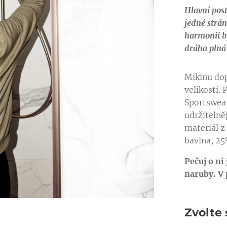
Hlavní posta
jedné strán
harmonii by
dráha plná 
Mikinu dop
velikosti. 
Sportswear
udržitelně
materiál z
bavlna, 25
Pečuj o ni
naruby. V 
Zvolte 