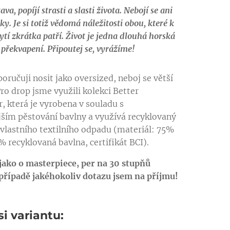
va, popíjí strasti a slasti života. Nebojí se ani
ky. Je si totiž vědomá náležitosti obou, které k
tí zkrátka patří. Život je jedna dlouhá horská
překvapení. Připoutej se, vyrážíme!
oručuji nosit jako oversized, neboj se větší
Pro drop jsme využili kolekci Better
, která je vyrobena v souladu s
jším pěstování bavlny a využívá recyklovaný
 vlastního textilního odpadu (materiál: 75%
% recyklovaná bavlna, certifikát BCI).
 jako o masterpiece, per na 30 stupňů
případě jakéhokoliv dotazu jsem na příjmu!
si variantu: