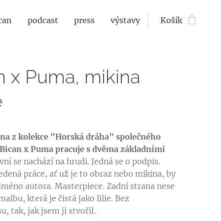
can
podcast
press
výstavy
Košík
n x Puma, mikina
e
na z kolekce "Horská dráha" společného
 Bican x Puma pracuje s dvěma základními
vní se nachází na hrudi. Jedná se o podpis.
dená práce, ať už je to obraz nebo mikina, by
jméno autora. Masterpiece. Zadní strana nese
malbu, která je čistá jako lilie. Bez
, tak, jak jsem ji stvořil.