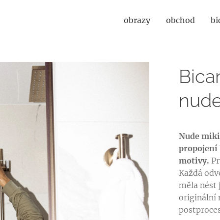
obrazy
obchod
bi
Bica
nud
Nude miki
propojení
motivy.
Pr
Každá odve
měla nést 
originální 
postprocesu