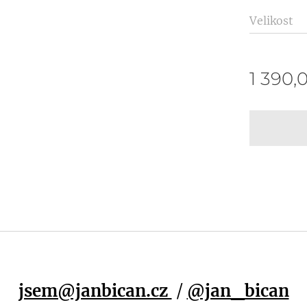
Velikost
1 390,
jsem@janbican.cz
/
@jan_bican