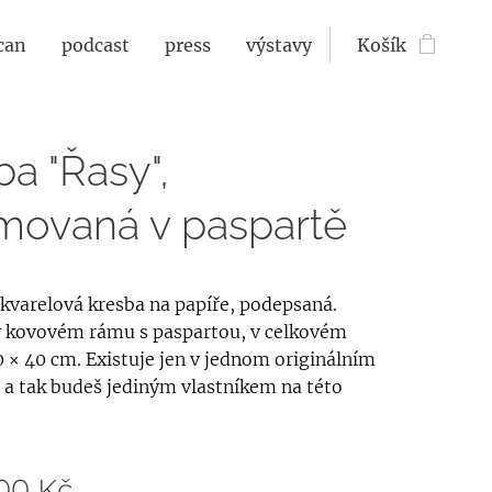
can
podcast
press
výstavy
Košík
ba "Řasy",
movaná v paspartě
kvarelová kresba na papíře, podepsaná.
v kovovém rámu s paspartou, v celkovém
 × 40 cm. Existuje jen v jednom originálním
 a tak budeš jediným vlastníkem na této
00
Kč