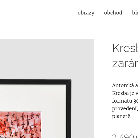
obrazy
obchod
bi
Kres
zará
Autorská a
Kresba je 
formátu 30
provedení,
planetě.
2 490,