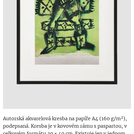
Autorská akvarelová kresba na papíře A4 (160 g/m²),
podepsaná. Kresba je v kovovém rámu s paspartou, v
celkovém formátu 30 × 40 cm. Existuje jen v jednom