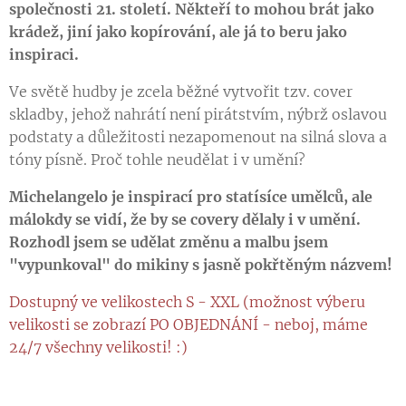
společnosti 21. století. Někteří to mohou brát jako
krádež, jiní jako kopírování, ale já to beru jako
inspiraci.
Ve světě hudby je zcela běžné vytvořit tzv. cover
skladby, jehož nahrátí není pirátstvím, nýbrž oslavou
podstaty a důležitosti nezapomenout na silná slova a
tóny písně. Proč tohle neudělat i v umění?
Michelangelo je inspirací pro statísíce umělců, ale
málokdy se vidí, že by se covery dělaly i v umění.
Rozhodl jsem se udělat změnu a malbu jsem
"vypunkoval" do mikiny s jasně pokřtěným názvem!
Dostupný ve velikostech S - XXL (možnost výberu
velikosti se zobrazí PO OBJEDNÁNÍ - neboj, máme
24/7 všechny velikosti! :)