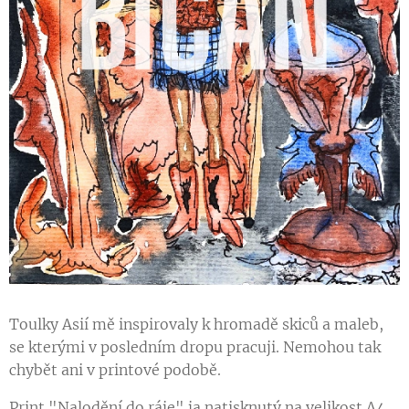
Toulky Asií mě inspirovaly k hromadě skiců a maleb,
se kterými v posledním dropu pracuji. Nemohou tak
chybět ani v printové podobě.
Print "Nalodění do ráje" ja natisknutý na velikost A4,