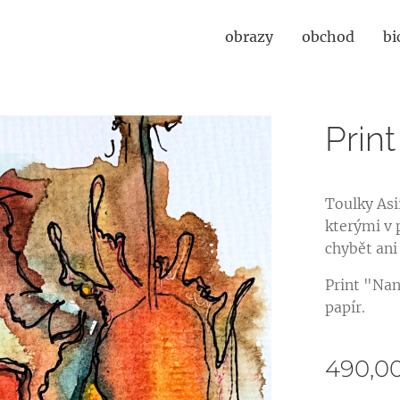
obrazy
obchod
bi
Prin
Toulky Asi
kterými v 
chybět ani
Print "Nan
papír.
490,0