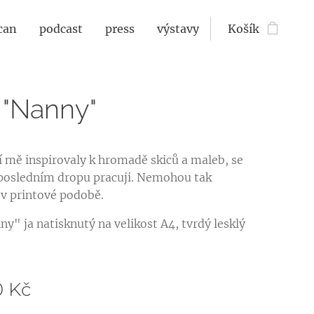
can
podcast
press
výstavy
Košík
t "Nanny"
í mě inspirovaly k hromadě skiců a maleb, se
posledním dropu pracuji. Nemohou tak
 v printové podobě.
ny" ja natisknutý na velikost A4, tvrdý lesklý
0
Kč