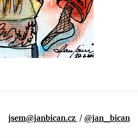
jsem@janbican.cz
/
@jan_bican