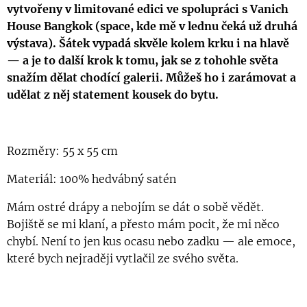
vytvořeny v limitované edici ve spolupráci s Vanich
House Bangkok (space, kde mě v lednu čeká už druhá
výstava). Šátek vypadá skvěle kolem krku i na hlavě
— a je to další krok k tomu, jak se z tohohle světa
snažím dělat chodící galerii. Můžeš ho i zarámovat a
udělat z něj statement kousek do bytu.
Rozměry: 55 x 55 cm
Materiál: 100% hedvábný satén
Mám ostré drápy a nebojím se dát o sobě vědět.
Bojiště se mi klaní, a přesto mám pocit, že mi něco
chybí. Není to jen kus ocasu nebo zadku — ale emoce,
které bych nejraději vytlačil ze svého světa.