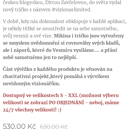
českou blogerkou, Dittou Zavřelovou, do světa vydal
nový tričko s názvem #vizionarlimited.
V době, kdy nás dokonalost obklopuje v každé aplikaci,
je někdy těžké se soustředit se na sebe samotného,
svůj vesmír a své vize.
Mikina i tričko jsou vytvořeny
se smyslem uvědomnění si rovnováhy svých kladů,
ale i záporů, které do Vesmíru vysíláme.... a přání
sobě samotnému jen to nejlěpší.
Část výtěžku z každého produktu je věnován na
charitativní projekt,který pomáhá s výcvikem
nevidomým vizionářům.
Dostupný ve velikostech S - XXL (možnost výberu
velikosti se zobrazí PO OBJEDNÁNÍ - neboj, máme
24/7 všechny velikosti! :)
530,00
Kč
630,00
Kč