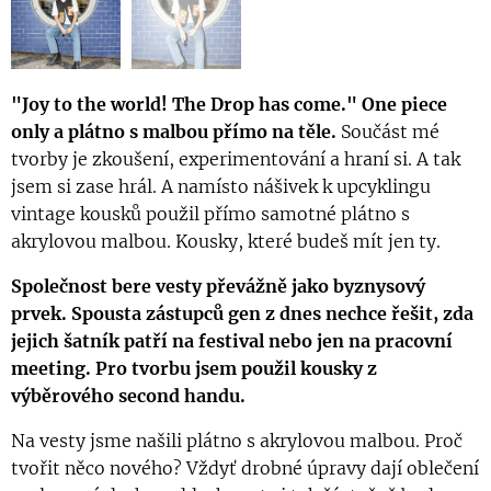
"Joy to the world! The Drop has come."
One piece
only a plátno s malbou přímo na těle.
Součást mé
tvorby je zkoušení, experimentování a hraní si. A tak
jsem si zase hrál. A namísto nášivek k upcyklingu
vintage kousků použil přímo samotné plátno s
akrylovou malbou. Kousky, které budeš mít jen ty.
Společnost bere vesty převážně jako byznysový
prvek. Spousta zástupců gen z dnes nechce řešit, zda
jejich šatník patří na festival nebo jen na pracovní
meeting. Pro tvorbu jsem použil kousky z
výběrového second handu.
Na vesty jsme našili plátno s akrylovou malbou. Proč
tvořit něco nového? Vždyť drobné úpravy dají oblečení