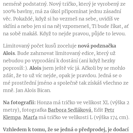
neméně podstatný. Nový tričko, který je vyrobený ze
100% bavlny, má za úkol připomínat jednu zásadní
věc. Pokaždé, když si ho vezmeš na sebe, uvidíš ve
skříni a nebo jen si na něj vzpomeneš, Ti bude říkat, ať
na sobě makáš. Když to nejde pravou, půjde to levou.
Limitovaný počet kusů zoceluje
nová podznačka
Alois
. Bude zahrnovat limitovaný edice, který už
nebudou po vyprodání k dostání (ani když hezky
poprosíš:).
Alois
jsem ještě víc já. Ačkoli by se mohlo
zdát, že to už víc nejde, opak je pravdou. Jedná se o
mé prostřední jméno a společně tak získáš všechno ze
mně. Jan Alois Bican.
Na fotografii:
Honza má tričko ve velikost XL (výška 2
metry), fotografka
Barbora Sedláková
, Edit
Petr
Klempa
.
Marťa
má tričko ve velikosti L (výška 174 cm).
Vzhledem k tomu, že se jedná o předprodej, je dodací