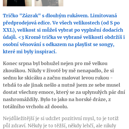
Tričko "Zázrak" s dlouhým rukávem. Limitovaná
předprodejová edice. Ve všech velikostech (od S po
XXL), velikost si můžeš vybrat po vyplnění dodacích
údajů. <3
Kromě trička ve vybrané velikosti obdržíš i
osobní věnování s odkazem na playlist se songy,
které mi byly inspirací.
Konec srpna byl bohužel nejen pro mě velkou
zkouškou. Nikdy v životě by mě nenapadlo, že si
sednu ke skicáku a začnu malovat levou rukou -
tehdá to ale jinak nešlo a nutně jsem ze sebe musel
dostat všechny emoce, který se za uplynulých pár dní
nashromáždily. Bylo to jako na horské dráze, z
totálního vrcholu až dooolu.
Nejdůležitější je si udržet pozitivní mysl, to je totiž
půl zdraví. Někdy je to těžší, někdy lehčí, ale nikdy