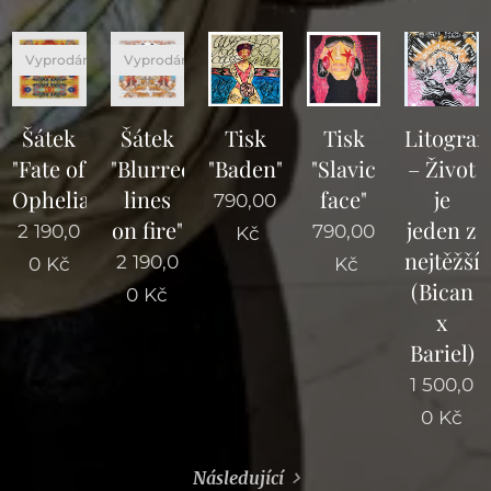
Vyprodáno
Vyprodáno
Šátek
Šátek
Tisk
Tisk
Litograf
"Fate of
"Blurred
"Baden"
"Slavic
– Život
Ophelia"
lines
face"
je
790,00
on fire"
jeden z
2 190,0
790,00
Kč
nejtěžší
2 190,0
0
Kč
Kč
(Bican
0
Kč
x
Bariel)
1 500,0
0
Kč
Následující