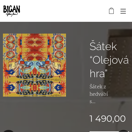
ie
Šátek
ánová
“Olejová
hra”
Šátek z
hedvábí
s
potiske
0
Kč
m m é
1 490,00
malby,
ušitý v