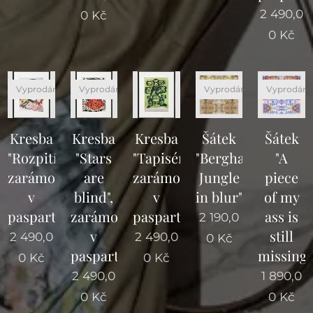
vystaven
2 490,0
0
Kč
ý v
0
Kč
Císařský
ch
lázních,
Karlovy
Vyprodáno
Vyprodáno
Vyprodáno
Vyprodán
Vary
Rozměr
Kresba
Kresba
Kresba
Šátek
Šátek
y: 70 x
"Rozpití",
"Stars
"Tapisérie",
"Berghain,
"A
70 cm
Materiál
zarámovaná
are
zarámovaná
Jungle
piece
: 100%
v
blind",
v
in blur"
of my
hedvábn
paspartě
zarámovaná
paspartě
ass is
2 190,0
ý satén
v
still
2 490,0
2 490,0
0
Kč
paspartě
missing"
0
Kč
0
Kč
2 490,0
1 890,0
0
Kč
0
Kč